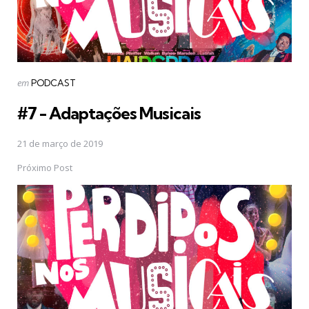
Postado
em
PODCAST
em
#7 - Adaptações Musicais
21 de março de 2019
Próximo Post