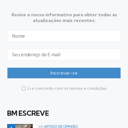
Assine o nosso informativo para obter todas as
atualizações mais recentes:
Li e concordo com os termos e condições
BM ESCREVE
Postado
em
ARTIGO DE OPINIÃO