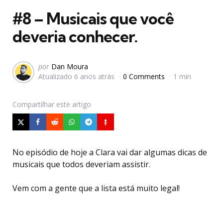
#8 – Musicais que você
deveria conhecer.
Postado
por
Dan Moura
Atualizado
6 anos atrás
0 Comments
1 min
por
Compartilhar
este artigo
No episódio de hoje a Clara vai dar algumas dicas de
musicais que todos deveriam assistir.
Vem com a gente que a lista está muito legal!