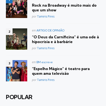
em
Rock na Broadway é muito mais do
que um show
Posted
por
Tamiris Pires
Postado
em
ARTIGO DE OPINIÃO
em
“O Deus da Carnificina” é uma ode à
hipocrisia e à barbárie
Posted
por
Tamiris Pires
Postado
em
BM escreve
em
“Espelho Mágico” é teatro para
quem ama televisão
Posted
por
Tamiris Pires
POPULAR