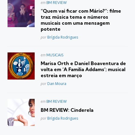
Postado
em
BM REVIEW
em
“Quem vai ficar com Mário?”: filme
traz música tema e números
musicais com uma mensagem
potente
Posted
por
Brígida Rodrigues
Postado
em
MUSICAIS
em
Marisa Orth e Daniel Boaventura de
volta em ‘A Familia Addams’; musical
estreia em março
Posted
por
Dan Moura
Postado
em
BM REVIEW
em
BM REVIEW: Cinderela
Posted
por
Brígida Rodrigues