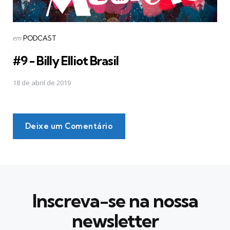
Postado
em
PODCAST
em
#9 - Billy Elliot Brasil
18 de abril de 2019
Deixe um Comentário
Inscreva-se na nossa
newsletter