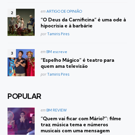
Postado
em
ARTIGO DE OPINIÃO
em
“O Deus da Carnificina” é uma ode à
hipocrisia e à barbárie
Posted
por
Tamiris Pires
Postado
em
BM escreve
em
“Espelho Mágico” é teatro para
quem ama televisão
Posted
por
Tamiris Pires
POPULAR
Postado
em
BM REVIEW
em
“Quem vai ficar com Mário?”: filme
traz música tema e números
musicais com uma mensagem