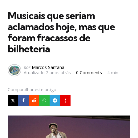
em
Musicais que seriam
aclamados hoje, mas que
foram fracassos de
bilheteria
Postado
por
Marcos Santana
Atualizado
2 anos atrás
0 Comments
4 min
por
Compartilhar
este artigo