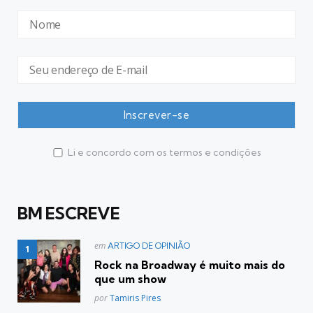
Li e concordo com os termos e condições
BM ESCREVE
Postado
em
ARTIGO DE OPINIÃO
em
Rock na Broadway é muito mais do
que um show
Posted
por
Tamiris Pires