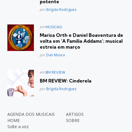
potente
Posted
por
Brígida Rodrigues
Postado
em
MUSICAIS
em
Marisa Orth e Daniel Boaventura de
volta em ‘A Familia Addams’; musical
estreia em março
Posted
por
Dan Moura
Postado
em
BM REVIEW
em
BM REVIEW: Cinderela
Posted
por
Brígida Rodrigues
AGENDA DOS MUSICAIS
ARTIGOS
HOME
SOBRE
Solte a voz