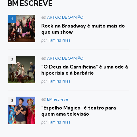
BM ESCREVE
Postado
em
ARTIGO DE OPINIÃO
em
Rock na Broadway é muito mais do
que um show
Posted
por
Tamiris Pires
Postado
em
ARTIGO DE OPINIÃO
em
“O Deus da Carnificina” é uma ode à
hipocrisia e à barbárie
Posted
por
Tamiris Pires
Postado
em
BM escreve
em
“Espelho Mágico” é teatro para
quem ama televisão
Posted
por
Tamiris Pires