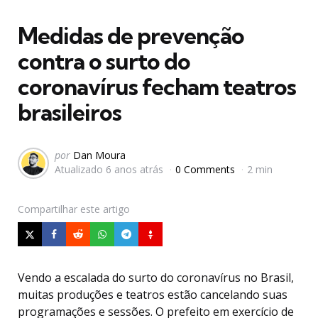
em
Medidas de prevenção
contra o surto do
coronavírus fecham teatros
brasileiros
Postado
por
Dan Moura
Atualizado
6 anos atrás
0 Comments
2 min
por
Compartilhar
este artigo
Vendo a escalada do surto do coronavírus no Brasil,
muitas produções e teatros estão cancelando suas
programações e sessões. O prefeito em exercício de