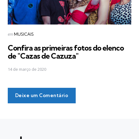
Postado
em
MUSICAIS
em
Confira as primeiras fotos do elenco
de "Cazas de Cazuza"
14 de março de 2020
Deixe um Comentário