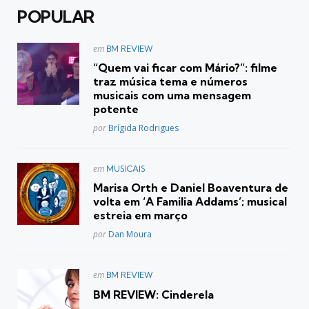
POPULAR
Postado
em
BM REVIEW
em
“Quem vai ficar com Mário?”: filme
traz música tema e números
musicais com uma mensagem
potente
Posted
por
Brígida Rodrigues
Postado
em
MUSICAIS
em
Marisa Orth e Daniel Boaventura de
volta em ‘A Familia Addams’; musical
estreia em março
Posted
por
Dan Moura
Postado
em
BM REVIEW
em
BM REVIEW: Cinderela