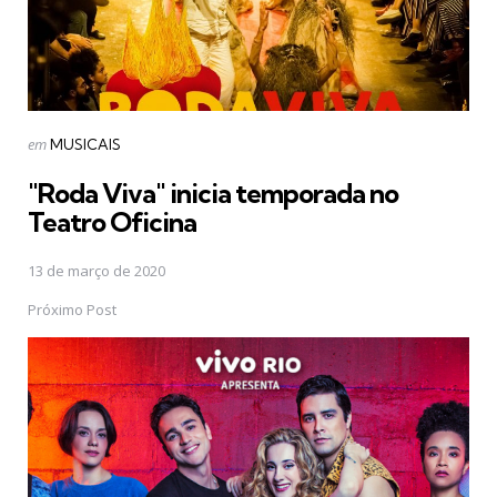
Postado
em
MUSICAIS
em
"Roda Viva" inicia temporada no
Teatro Oficina
13 de março de 2020
Próximo Post