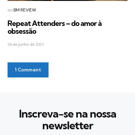
Postado
em
BM REVIEW
em
Repeat Attenders – do amor à
obsessão
26 de junho de 2021
1 Comment
Inscreva-se na nossa
newsletter