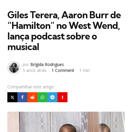
em
Giles Terera, Aaron Burr de
“Hamilton” no West Wend,
lança podcast sobre o
musical
Postado
por
Brígida Rodrigues
5 anos atrás
1 Comment
1 min
por
Compartilhar
este artigo