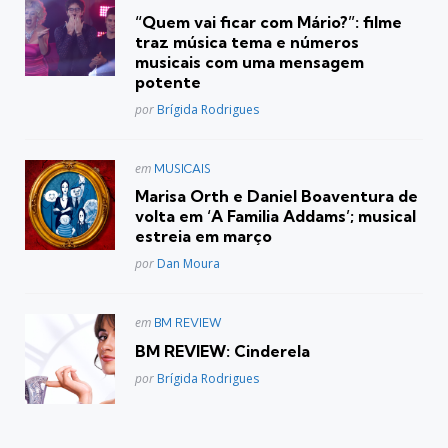
em
“Quem vai ficar com Mário?”: filme
traz música tema e números
musicais com uma mensagem
potente
Posted
por
Brígida Rodrigues
Postado
em
MUSICAIS
em
Marisa Orth e Daniel Boaventura de
volta em ‘A Familia Addams’; musical
estreia em março
Posted
por
Dan Moura
Postado
em
BM REVIEW
em
BM REVIEW: Cinderela
Posted
por
Brígida Rodrigues