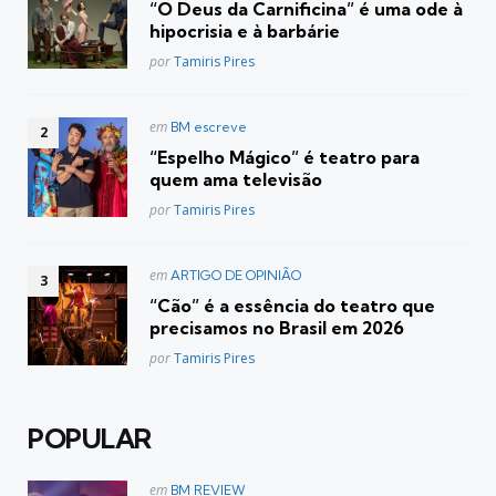
“O Deus da Carnificina” é uma ode à
hipocrisia e à barbárie
Posted
por
Tamiris Pires
Postado
em
BM escreve
em
“Espelho Mágico” é teatro para
quem ama televisão
Posted
por
Tamiris Pires
Postado
em
ARTIGO DE OPINIÃO
em
“Cão” é a essência do teatro que
precisamos no Brasil em 2026
Posted
por
Tamiris Pires
POPULAR
Postado
em
BM REVIEW