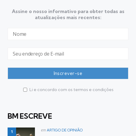
Assine o nosso informativo para obter todas as
atualizações mais recentes:
Li e concordo com os termos e condições
BM ESCREVE
Postado
em
ARTIGO DE OPINIÃO
em