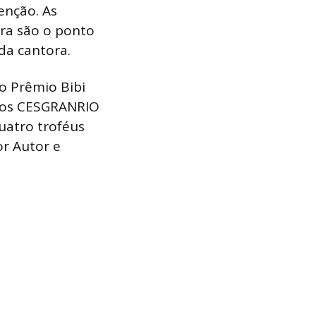
venção. As
ira são o ponto
da cantora.
ao Prêmio Bibi
mios CESGRANRIO
uatro troféus
or Autor e