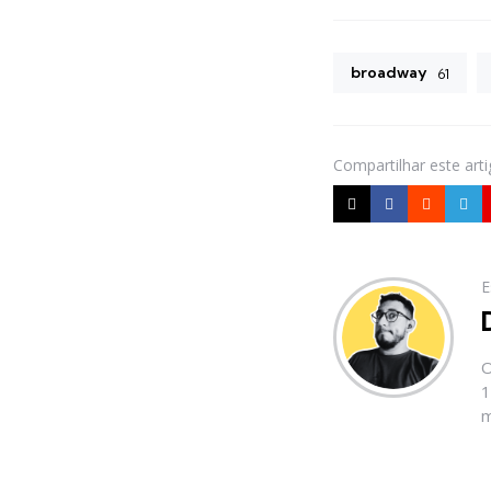
broadway
61
Compartilhar
este art
E
O
1
m