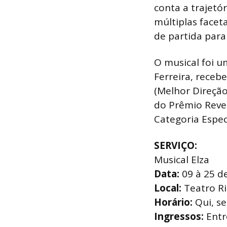
conta a trajetór
múltiplas facet
de partida para
O musical foi u
Ferreira, rece
(Melhor Direção
do Prêmio Rever
Categoria Espec
SERVIÇO:
Musical Elza
Data:
09 à 25 de
Local:
Teatro Ri
Horário:
Qui, se
Ingressos:
Entre