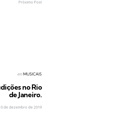
Próximo Post
Postado
em
MUSICAIS
em
dições no Rio
de Janeiro.
10 de dezembro de 2019