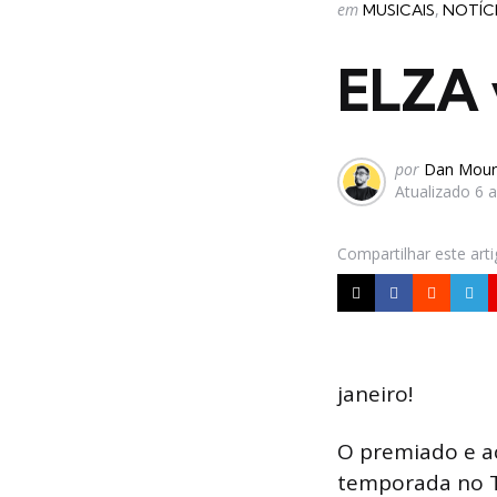
Categorias
Postado
em
MUSICAIS
NOTÍC
em
ELZA v
Postado
por
Dan Mour
Atualizado
6 
por
Compartilhar
este art
janeiro!
O premiado e a
temporada no Te