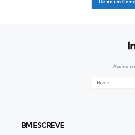
Deixe um Come
I
Assine o 
BM ESCREVE