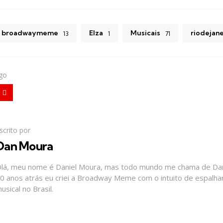
broadwaymeme
Elza
Musicais
riodejane
13
1
71
igo
scrito por
Dan Moura
lá, meu nome é Daniel Moura, mas todo mundo me chama de Dan
0 anos atrás eu criei a Broadway Meme com o intuito de espalhar
usical no Brasil.