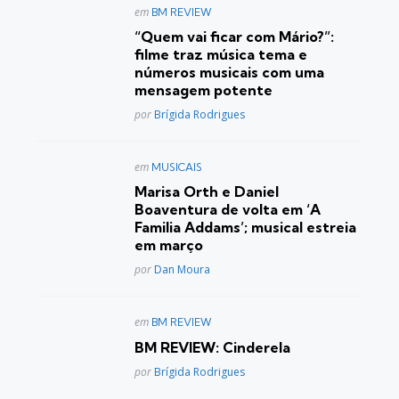
Postado
em
BM REVIEW
em
“Quem vai ficar com Mário?”:
filme traz música tema e
números musicais com uma
mensagem potente
Posted
por
Brígida Rodrigues
Postado
em
MUSICAIS
em
Marisa Orth e Daniel
Boaventura de volta em ‘A
Familia Addams’; musical estreia
em março
Posted
por
Dan Moura
Postado
em
BM REVIEW
em
BM REVIEW: Cinderela
Posted
por
Brígida Rodrigues