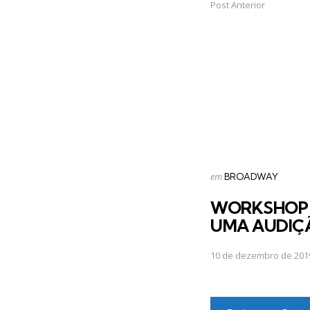
Post Anterior
Post
navigation
Postado
em
BROADWAY
em
WORKSHOP
UMA AUDIÇÃ
10 de dezembro de 201