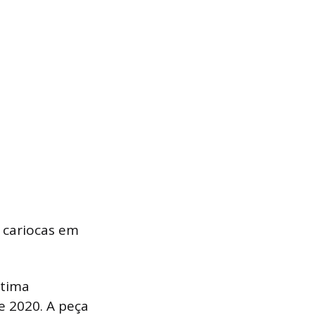
s cariocas em
ltima
e 2020. A peça