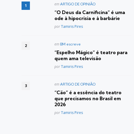
Postado
em
ARTIGO DE OPINIÃO
em
“O Deus da Carnificina” é uma
ode à hipocrisia e à barbárie
Posted
por
Tamiris Pires
Postado
em
BM escreve
em
“Espelho Mágico” é teatro para
quem ama televisão
Posted
por
Tamiris Pires
Postado
em
ARTIGO DE OPINIÃO
em
“Cão” é a essência do teatro
que precisamos no Brasil em
2026
Posted
por
Tamiris Pires