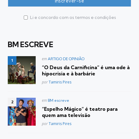
Li e concordo com os termos e condições
BM ESCREVE
Postado
em
ARTIGO DE OPINIÃO
em
“O Deus da Carnificina” é uma ode à
hipocrisia e à barbárie
Posted
por
Tamiris Pires
Postado
em
BM escreve
em
“Espelho Mágico” é teatro para
quem ama televisão
Posted
por
Tamiris Pires