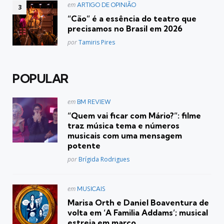
Postado
em
ARTIGO DE OPINIÃO
em
“Cão” é a essência do teatro que
precisamos no Brasil em 2026
Posted
por
Tamiris Pires
POPULAR
Postado
em
BM REVIEW
em
“Quem vai ficar com Mário?”: filme
traz música tema e números
musicais com uma mensagem
potente
Posted
por
Brígida Rodrigues
Postado
em
MUSICAIS
em
Marisa Orth e Daniel Boaventura de
volta em ‘A Familia Addams’; musical
estreia em março