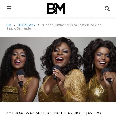
Menu
Pr
BM
BROADWAY
“Donna Summer Musical” estreia hoje no
Teatro Santander
Categorias
Postado
em
BROADWAY
MUSICAIS
NOTÍCIAS
RIO DE JANEIRO