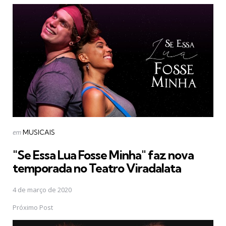
navigation
Postado
em
MUSICAIS
em
"Se Essa Lua Fosse Minha" faz nova
temporada no Teatro Viradalata
4 de março de 2020
Próximo Post