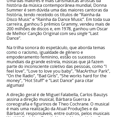
Uma das maiores e mais carismáticas artistas da
história da música contemporânea mundial, Donna
Summer é sem dúvida uma das maiores cantoras da
história, tendo recebido os títulos de “Rainha da
Disco Music” e “Rainha da Dance Music”. Em toda sua
carreira, ganhou 5 prêmios Grammy, vendeu mais de
200 milhões de discos e, em 1978, ganhou um Oscar
de Melhor Canção Original com seu
single
“Last
Dance”.
Na trilha sonora do espetáculo, que aborda temas
como o racismo, igualdade de gênero e
empoderamento feminino, estão os sucessos
mundiais da grande estrela, músicas que já fazem
parte do inconsciente coletivo das pessoas, como “I
feel love”, “Love to love you baby”, “MacArthur Park”,
“On the Radio”, “Bad Girls”, “She works hard for the
money”, “Hot Stuff” e “Last Dance” para citar
algumas!
A direção geral é de Miguel Falabella, Carlos Bauzys
assina a direção musical, Bárbara Guerra a
coreografia e figurinos de Theo Cochrane. O musical
é mais uma realização da Atual Produções e da
Bárbaro!, responsáveis, entre outros, pelos musicais