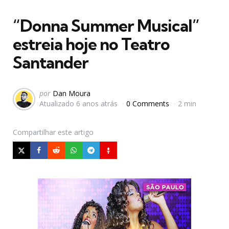
em
“Donna Summer Musical”
estreia hoje no Teatro
Santander
Postado
por
Dan Moura
Atualizado
6 anos atrás
0 Comments
2 min
por
Compartilhar
este artigo