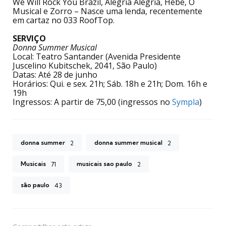
We Will Rock You Brazil, Alegria Alegria, Hebe, O
Musical e Zorro – Nasce uma lenda, recentemente
em cartaz no 033 RoofTop.
SERVIÇO
Donna Summer Musical
Local: Teatro Santander (Avenida Presidente
Juscelino Kubitschek, 2041, São Paulo)
Datas: Até 28 de junho
Horários: Qui. e sex. 21h; Sáb. 18h e 21h; Dom. 16h e
19h
Ingressos: A partir de 75,00 (ingressos no
Sympla
)
donna summer
donna summer musical
2
2
Musicais
musicais sao paulo
71
2
são paulo
43