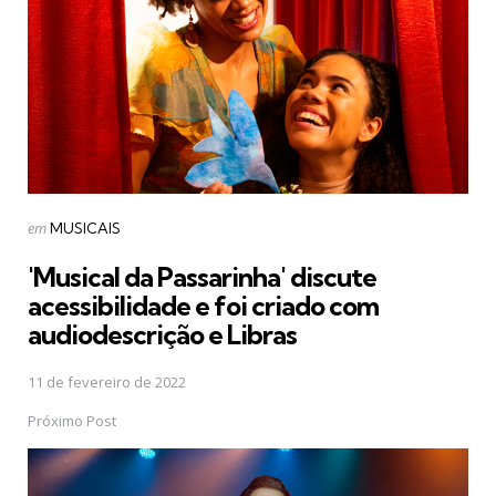
Postado
em
MUSICAIS
em
'Musical da Passarinha' discute
acessibilidade e foi criado com
audiodescrição e Libras
11 de fevereiro de 2022
Próximo Post