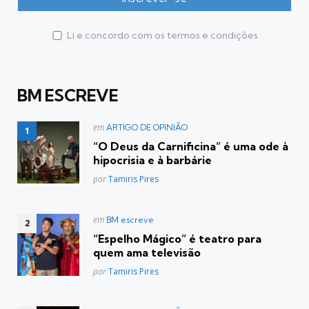
Li e concordo com os termos e condições
BM ESCREVE
Postado
em
ARTIGO DE OPINIÃO
em
“O Deus da Carnificina” é uma ode à
hipocrisia e à barbárie
Posted
por
Tamiris Pires
Postado
em
BM escreve
em
“Espelho Mágico” é teatro para
quem ama televisão
Posted
por
Tamiris Pires