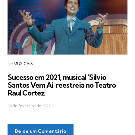
Postado
em
MUSICAIS
em
Sucesso em 2021, musical 'Silvio
Santos Vem Aí' reestreia no Teatro
Raul Cortez
16 de fevereiro de 2022
Deixe um Comentário