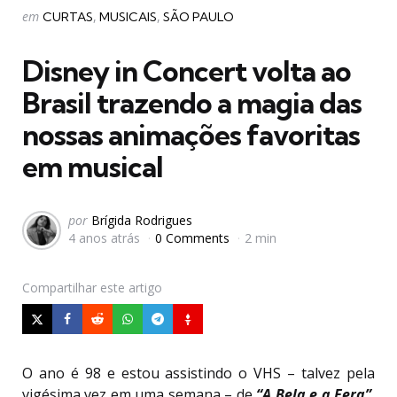
Categorias
Postado
em
CURTAS
MUSICAIS
SÃO PAULO
em
Disney in Concert volta ao
Brasil trazendo a magia das
nossas animações favoritas
em musical
Postado
por
Brígida Rodrigues
4 anos atrás
0 Comments
2 min
por
Compartilhar
este artigo
O ano é 98 e estou assistindo o VHS – talvez pela
vigésima vez em uma semana – de
“A Bela e a Fera”
.