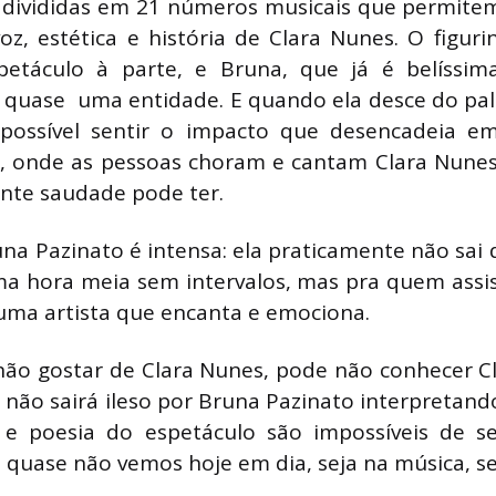
 divididas em 21 números musicais que permite
z, estética e história de Clara Nunes. O figuri
etáculo à parte, e Bruna, que já é belíssim
 quase uma entidade. E quando ela desce do pal
 possível sentir o impacto que desencadeia e
, onde as pessoas choram e cantam Clara Nun
nte saudade pode ter.
na Pazinato é intensa: ela praticamente não sai 
a hora meia sem intervalos, mas pra quem assis
 uma artista que encanta e emociona.
não gostar de Clara Nunes, pode não conhecer C
 não sairá ileso por Bruna Pazinato interpretand
ia e poesia do espetáculo são impossíveis de s
 quase não vemos hoje em dia, seja na música, sej