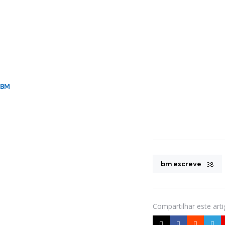
BM
bm escreve
38
Compartilhar
este art