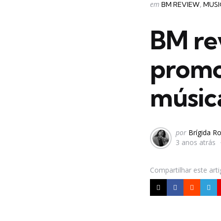
Categorias
Postado
em
BM REVIEW
MUSI
em
BM re
promo
músic
Postado
por
Brígida R
3 anos atrás
por
Compartilhar
este art