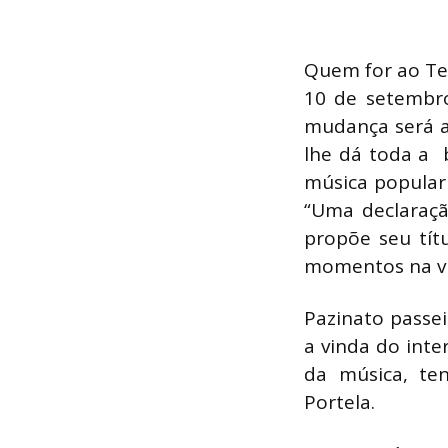
Quem for ao Tea
10 de setembro
mudança será a
lhe dá toda a
música popular 
“Uma declaraç
propõe seu tít
momentos na vi
Pazinato passei
a vinda do inte
da música, te
Portela.