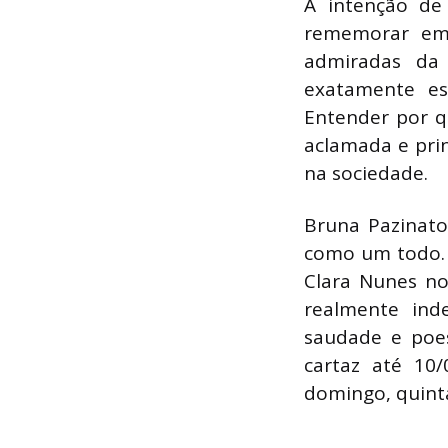
A intenção de
rememorar em 
admiradas da
exatamente ess
Entender por q
aclamada e pri
na sociedade.
Bruna Pazinat
como um todo. 
Clara Nunes n
realmente ind
saudade e poe
cartaz até 10
domingo, quinta