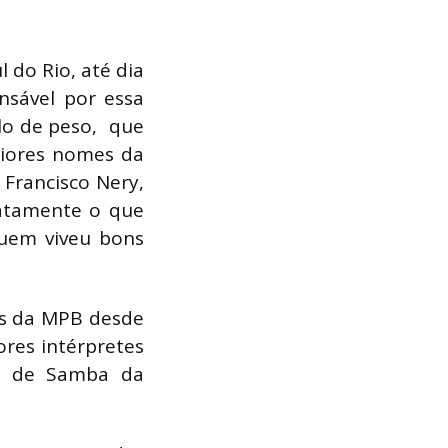
 do Rio, até dia
nsável por essa
lo de peso, que
iores nomes da
 Francisco Nery,
atamente o que
quem viveu bons
eis da MPB desde
ores intérpretes
la de Samba da