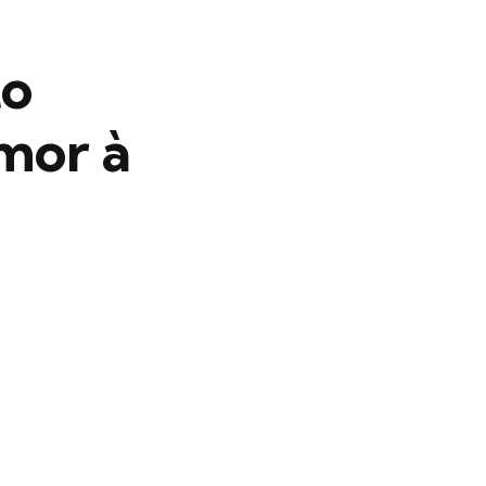
to
mor à