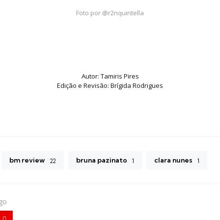
Foto por @r2nquintella
Autor: Tamiris Pires
Edição e Revisão: Brígida Rodrigues
bm review
bruna pazinato
clara nunes
22
1
1
igo