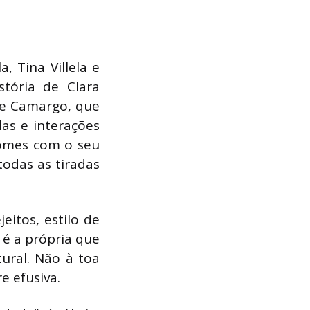
a, Tina Villela e
tória de Clara
be Camargo, que
das e interações
Gomes com o seu
odas as tiradas
eitos, estilo de
 é a própria que
tural. Não à toa
e efusiva.