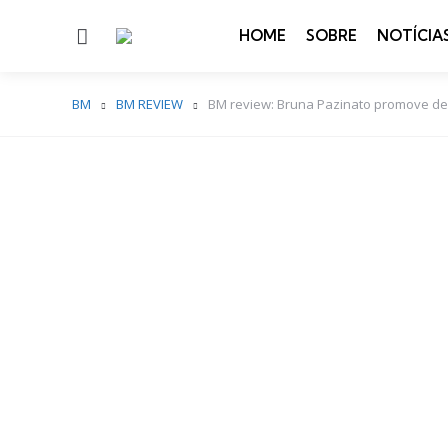
Menu
HOME
SOBRE
NOTÍCIA
BM
BM REVIEW
BM review: Bruna Pazinato promove de