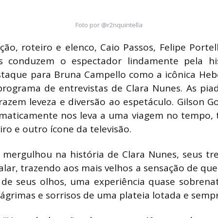
Foto por @r2nquintella
ão, roteiro e elenco, Caio Passos, Felipe Portell
conduzem o espectador lindamente pela his
taque para Bruna Campello como a icônica He
programa de entrevistas de Clara Nunes. As pia
trazem leveza e diversão ao espetáculo. Gilson 
maticamente nos leva a uma viagem no tempo, t
ro e outro ícone da televisão.
mergulhou na história de Clara Nunes, seus trej
alar, trazendo aos mais velhos a sensação de que
e de seus olhos, uma experiência quase sobrena
lágrimas e sorrisos de uma plateia lotada e sempr