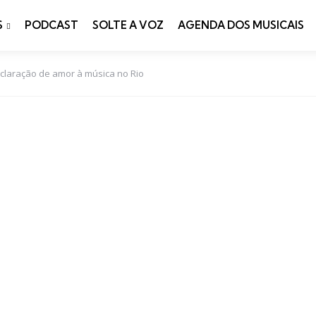
S
PODCAST
SOLTE A VOZ
AGENDA DOS MUSICAIS
claração de amor à música no Rio