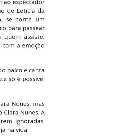
m ao espectador
no de Letícia da
a, se torna um
co para passear
m quem assiste,
es com a emoção
do palco e canta
te só é possível
lara Nunes, mas
o Clara Nunes. A
erem ignoradas.
a na vida.