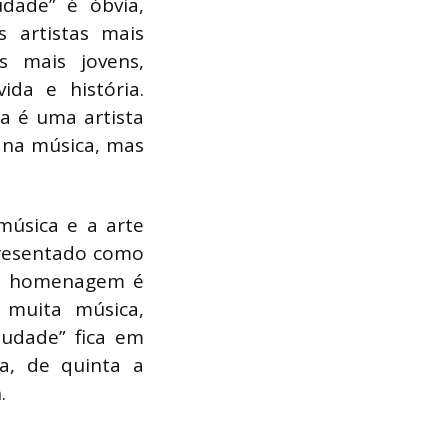
dade” é óbvia,
 artistas mais
 mais jovens,
ida e história.
a é uma artista
 na música, mas
úsica e a arte
presentado como
ua homenagem é
 muita música,
udade” fica em
a, de quinta a
.