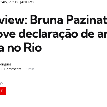
CAIS
RIO DE JANEIRO
view: Bruna Pazina
ve declaração de a
a no Rio
odrigues
0 Comments
3 min
igo