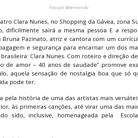
Foto por @lennonsilv
tro Clara Nunes, no Shopping da Gávea, zona Sul
, dificilmente sairá a mesma pessoa E a respo
 Bruna Pazinato, atriz e cantora com um currícu
 bagagem e segurança para encarnar um dos ma
brasileira: Clara Nunes. Com roteiro e direção de
ão de amor – 40 anos de saudade” promove ex
ulo, aquela sensação de nostalgia boa que só 
da pode ter.
a pela história de uma das artistas mais versát
rior, às primeiras canções, até virar uma das mai
ndo sido, inclusive, homenageada pela Esco