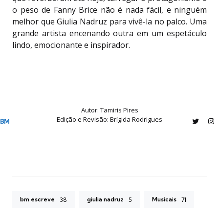
o peso de Fanny Brice não é nada fácil, e ninguém
melhor que Giulia Nadruz para vivê-la no palco. Uma
grande artista encenando outra em um espetáculo
lindo, emocionante e inspirador.
Autor: Tamiris Pires
Edição e Revisão: Brígida Rodrigues
BM
Twitter
In
bm escreve
giulia nadruz
Musicais
38
5
71