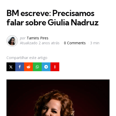
em
BM escreve: Precisamos
falar sobre Giulia Nadruz
Postado
por
Tamiris Pires
Atualizado
2 anos atrás
0 Comments
3 min
por
Compartilhar
este artigo