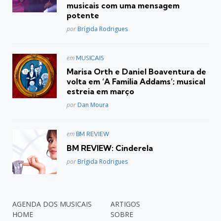
musicais com uma mensagem
potente
Posted
por
Brígida Rodrigues
Postado
em
MUSICAIS
em
Marisa Orth e Daniel Boaventura de
volta em ‘A Familia Addams’; musical
estreia em março
Posted
por
Dan Moura
Postado
em
BM REVIEW
em
BM REVIEW: Cinderela
Posted
por
Brígida Rodrigues
AGENDA DOS MUSICAIS
ARTIGOS
HOME
SOBRE