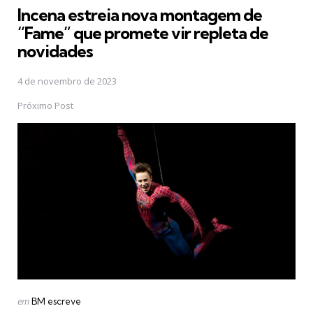
Incena estreia nova montagem de
“Fame” que promete vir repleta de
novidades
4 de novembro de 2023
Próximo Post
Postado
em
BM escreve