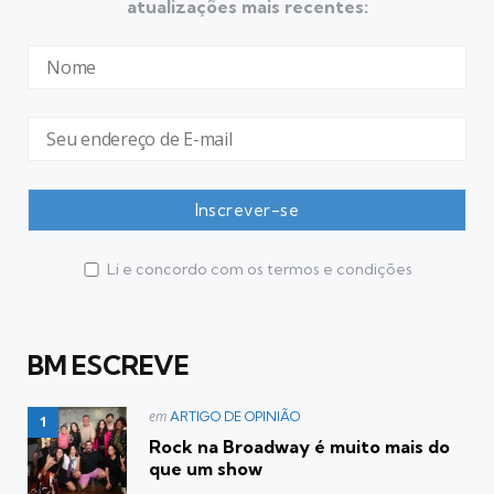
atualizações mais recentes:
Li e concordo com os termos e condições
BM ESCREVE
Postado
em
ARTIGO DE OPINIÃO
em
Rock na Broadway é muito mais do
que um show