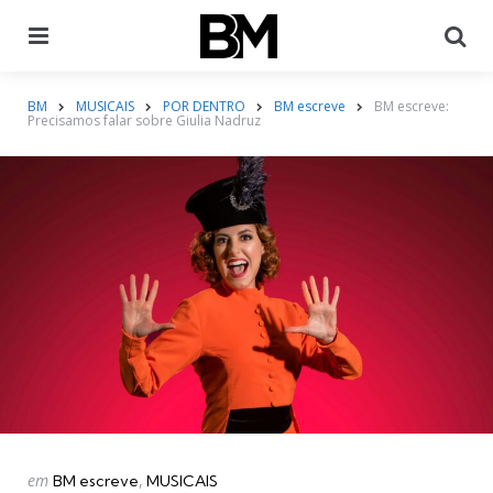
Menu
Pr
BM
MUSICAIS
POR DENTRO
BM escreve
BM escreve:
Precisamos falar sobre Giulia Nadruz
Categorias
Postado
em
BM escreve
MUSICAIS