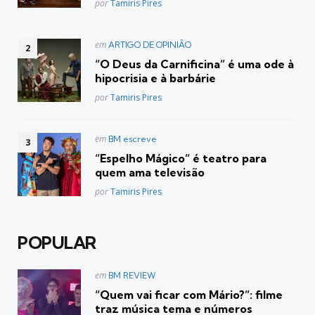
Posted
por
Tamiris Pires
Postado
em
ARTIGO DE OPINIÃO
em
“O Deus da Carnificina” é uma ode à
hipocrisia e à barbárie
Posted
por
Tamiris Pires
Postado
em
BM escreve
em
“Espelho Mágico” é teatro para
quem ama televisão
Posted
por
Tamiris Pires
POPULAR
Postado
em
BM REVIEW
em
“Quem vai ficar com Mário?”: filme
traz música tema e números