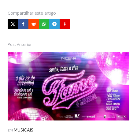
Compartilhar
este artigo
Post Anterior
Post
navigation
Postado
em
MUSICAIS
em