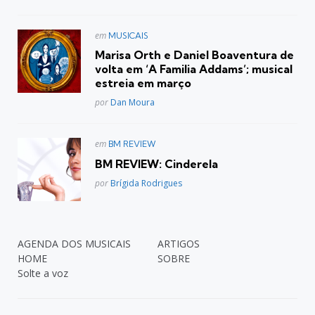
Postado
em
MUSICAIS
em
Marisa Orth e Daniel Boaventura de
volta em ‘A Familia Addams’; musical
estreia em março
Posted
por
Dan Moura
Postado
em
BM REVIEW
em
BM REVIEW: Cinderela
Posted
por
Brígida Rodrigues
AGENDA DOS MUSICAIS
ARTIGOS
HOME
SOBRE
Solte a voz