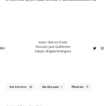
Autor: Marcos Paulo
Revisão: Jack Guilherme
BM
Edição: Brígida Rodrigues
Twitter
In
bm escreve
dia dos pais
Musicais
38
1
71