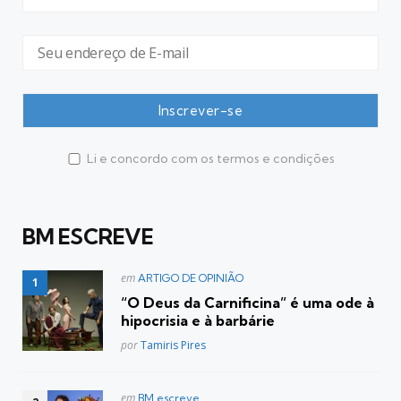
Li e concordo com os termos e condições
BM ESCREVE
Postado
em
ARTIGO DE OPINIÃO
em
“O Deus da Carnificina” é uma ode à
hipocrisia e à barbárie
Posted
por
Tamiris Pires
Postado
em
BM escreve