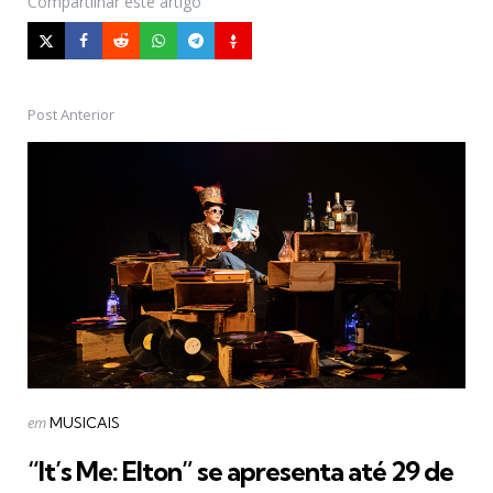
Compartilhar
este artigo
Post Anterior
Post
navigation
Postado
em
MUSICAIS
em
“It’s Me: Elton” se apresenta até 29 de