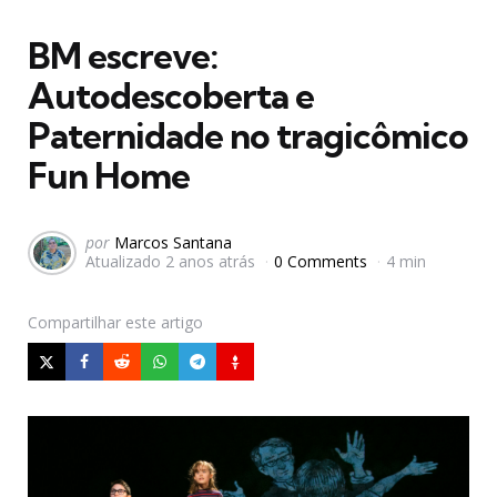
em
BM escreve:
Autodescoberta e
Paternidade no tragicômico
Fun Home
Postado
por
Marcos Santana
Atualizado
2 anos atrás
0 Comments
4 min
por
Compartilhar
este artigo