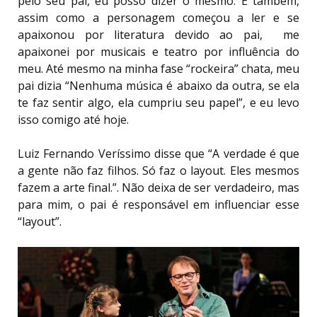
pelo seu pai, eu posso dizer o mesmo. E também,
assim como a personagem começou a ler e se
apaixonou por literatura devido ao pai, me
apaixonei por musicais e teatro por influência do
meu. Até mesmo na minha fase “rockeira” chata, meu
pai dizia “Nenhuma música é abaixo da outra, se ela
te faz sentir algo, ela cumpriu seu papel”, e eu levo
isso comigo até hoje.
Luiz Fernando Veríssimo disse que “A verdade é que
a gente não faz filhos. Só faz o layout. Eles mesmos
fazem a arte final.”. Não deixa de ser verdadeiro, mas
para mim, o pai é responsável em influenciar esse
“layout”.