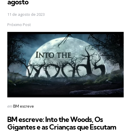
agosto
11 de agosto de 2023
Próximo Post
Postado
em
BM escreve
em
BM escreve: Into the Woods, Os
Gigantes e as Crianças que Escutam