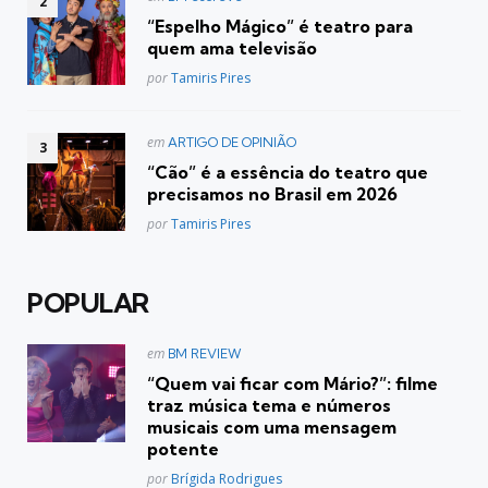
em
“Espelho Mágico” é teatro para
quem ama televisão
Posted
por
Tamiris Pires
Postado
em
ARTIGO DE OPINIÃO
em
“Cão” é a essência do teatro que
precisamos no Brasil em 2026
Posted
por
Tamiris Pires
POPULAR
Postado
em
BM REVIEW
em
“Quem vai ficar com Mário?”: filme
traz música tema e números
musicais com uma mensagem
potente
Posted
por
Brígida Rodrigues