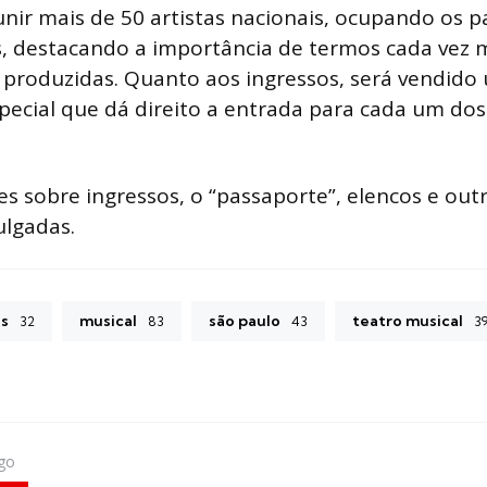
unir mais de 50 artistas nacionais, ocupando os 
s, destacando a importância de termos cada vez 
 produzidas. Quanto aos ingressos, será vendido
pecial que dá direito a entrada para cada um dos
s sobre ingressos, o “passaporte”, elencos e out
ulgadas.
os
musical
são paulo
teatro musical
32
83
43
3
igo