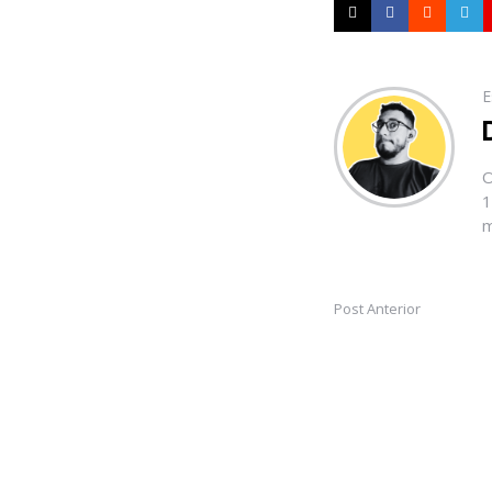
E
O
1
m
Post Anterior
Post
navigation