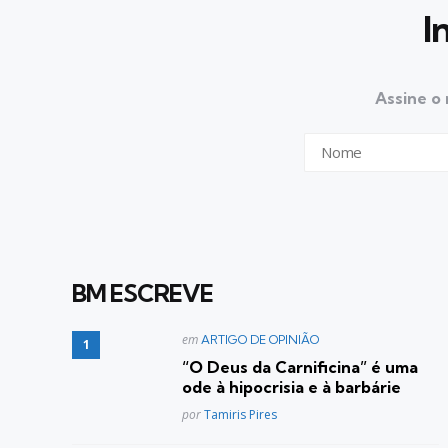
I
Assine o 
BM ESCREVE
Postado
em
ARTIGO DE OPINIÃO
em
“O Deus da Carnificina” é uma
ode à hipocrisia e à barbárie
Posted
por
Tamiris Pires