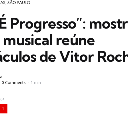
IAS
SÃO PAULO
É Progresso”: mostr
 musical reúne
áculos de Vitor Roc
a
0 Comments
1 min
igo