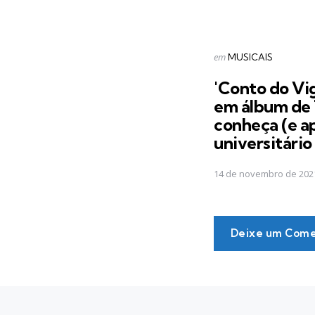
Postado
em
MUSICAIS
em
'Conto do Vig
em álbum de 
conheça (e ap
universitári
14 de novembro de 202
Deixe um Come