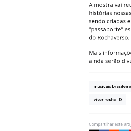
A mostra vai re
histórias nossa
sendo criadas e
“passaporte” es
do Rochaverso.
Mais informaçõe
ainda serão div
musicais brasileir
vitor rocha
10
Compartilhar
este art