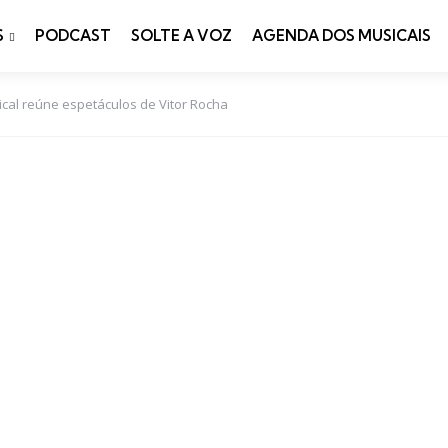
S
PODCAST
SOLTE A VOZ
AGENDA DOS MUSICAIS
ical reúne espetáculos de Vitor Rocha