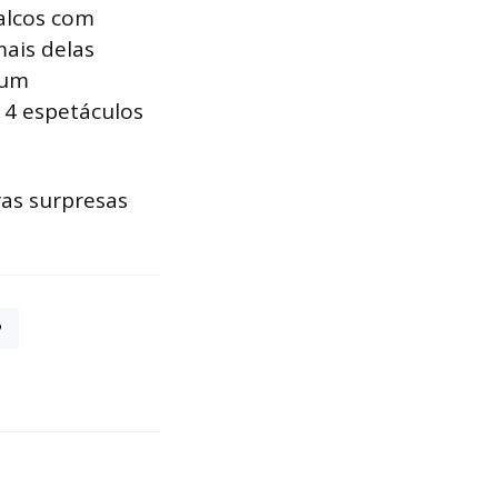
palcos com
mais delas
 um
 4 espetáculos
ras surpresas
9