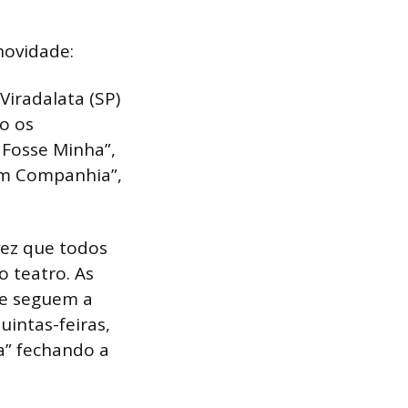
novidade:
Viradalata (SP)
do os
 Fosse Minha”,
em Companhia”,
vez que todos
 teatro. As
 e seguem a
uintas-feiras,
a” fechando a