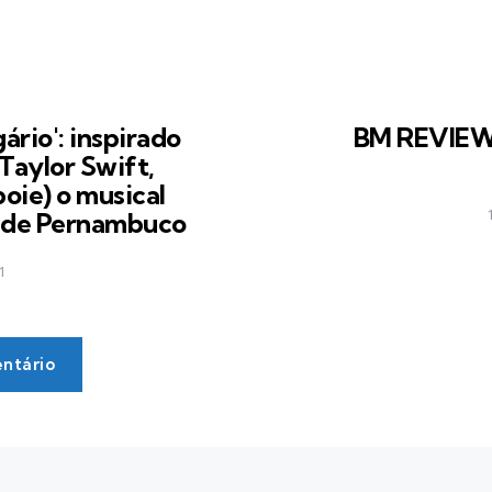
ário': inspirado
BM REVIEW
Taylor Swift,
oie) o musical
o de Pernambuco
1
ntário