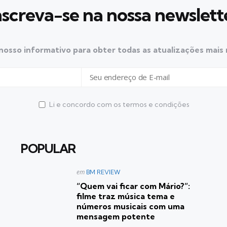
nscreva-se na nossa newslett
nosso informativo para obter todas as atualizações mais
Li e concordo com os termos e condições
POPULAR
Postado
em
BM REVIEW
em
“Quem vai ficar com Mário?”:
filme traz música tema e
números musicais com uma
mensagem potente