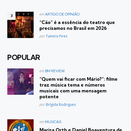
Postado
em
ARTIGO DE OPINIÃO
em
“Cão” é a essência do teatro que
precisamos no Brasil em 2026
Posted
por
Tamiris Pires
POPULAR
Postado
em
BM REVIEW
em
“Quem vai ficar com Mário?”: filme
traz música tema e números
musicais com uma mensagem
potente
Posted
por
Brígida Rodrigues
Postado
em
MUSICAIS
em
Marisa Orth e Daniel Boaventura de