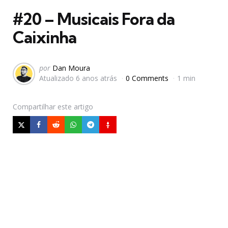
#20 – Musicais Fora da
Caixinha
Postado
por
Dan Moura
Atualizado
6 anos atrás
0 Comments
1 min
por
Compartilhar
este artigo