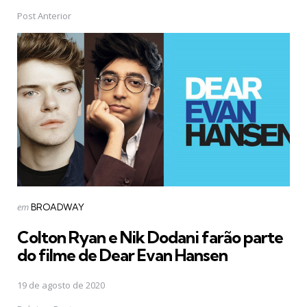
Post Anterior
Post
navigation
Postado
em
BROADWAY
em
Colton Ryan e Nik Dodani farão parte
do filme de Dear Evan Hansen
19 de agosto de 2020