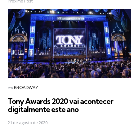
Próximo Post
Postado
em
BROADWAY
em
Tony Awards 2020 vai acontecer
digitalmente este ano
21 de agosto de 2020