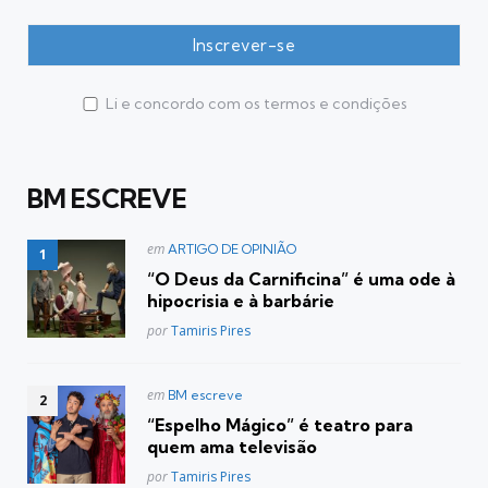
Li e concordo com os termos e condições
BM ESCREVE
Postado
em
ARTIGO DE OPINIÃO
em
“O Deus da Carnificina” é uma ode à
hipocrisia e à barbárie
Posted
por
Tamiris Pires
Postado
em
BM escreve
em
“Espelho Mágico” é teatro para
quem ama televisão
Posted
por
Tamiris Pires