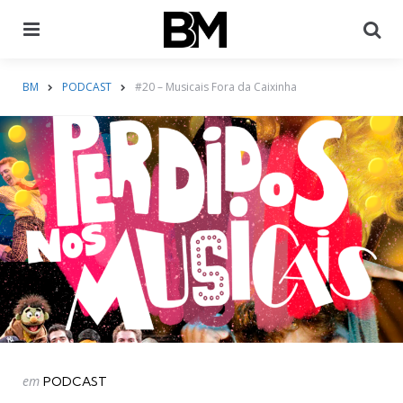
Menu
Pr
BM
PODCAST
#20 – Musicais Fora da Caixinha
Categorias
Postado
em
PODCAST
em